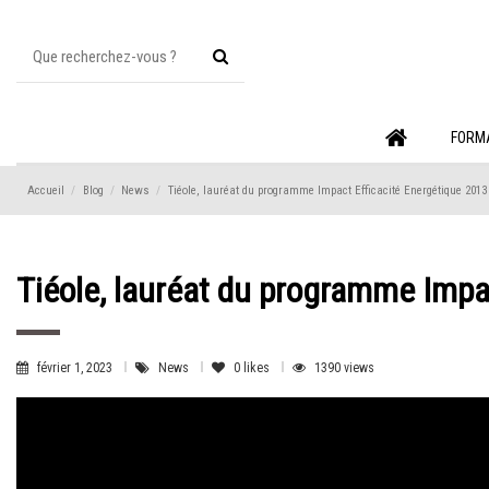
FORM
Accueil
Blog
News
Tiéole, lauréat du programme Impact Efficacité Energétique 2013
Tiéole, lauréat du programme Impa
février 1, 2023
News
0
likes
1390 views